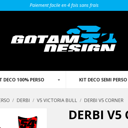
Paiement facile en 4 fois sans frais
 DECO 100% PERSO‎ ‎ ‎‎ ‎ ‎ ‎ ‎ ‎‎ ‎ ‎ ‎
KIT DECO SEMI PERSO
ERSO
DERBI
V5 VICTORIA BULL
DERBI V5 CORNER
DERBI V5