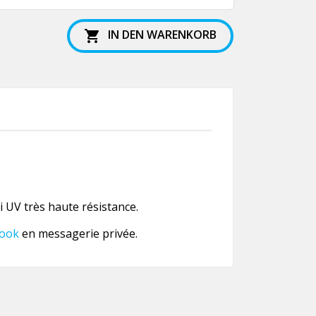
IN DEN WARENKORB

 UV très haute résistance.
ook
en messagerie privée.