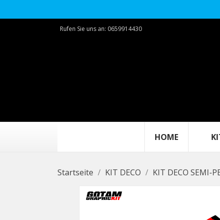
Rufen Sie uns an:
0659914430
HOME
KIT
Startseite
KIT DECO
KIT DECO SEMI-P