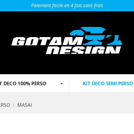
Paiement facile en 4 fois sans frais
 DECO 100% PERSO‎ ‎ ‎‎ ‎ ‎ ‎ ‎ ‎‎ ‎ ‎ ‎
KIT DECO SEMI PERSO
ERSO
MASAI