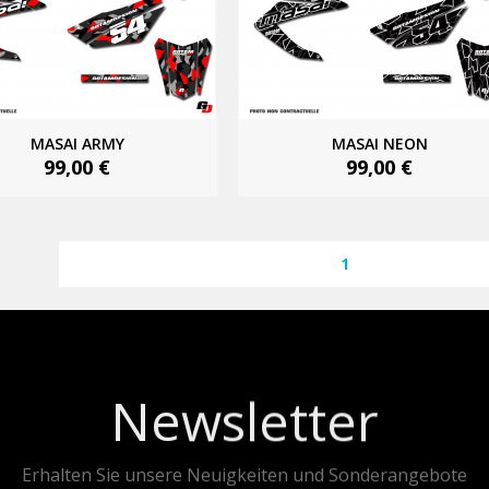
MASAI ARMY
MASAI NEON
99,00 €
99,00 €
1
Newsletter
Erhalten Sie unsere Neuigkeiten und Sonderangebote