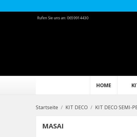
Rufen Sie uns an:
0659914430
HOME
KIT
Startseite
KIT DECO
KIT DECO SEMI-P
MASAI