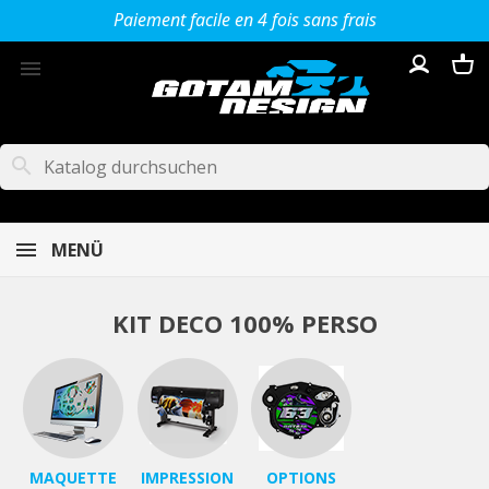
Paiement facile en 4 fois sans frais

search
MENÜ
KIT DECO 100% PERSO
MAQUETTE
IMPRESSION
OPTIONS