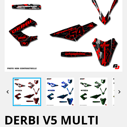


DERBI V5 MULTI