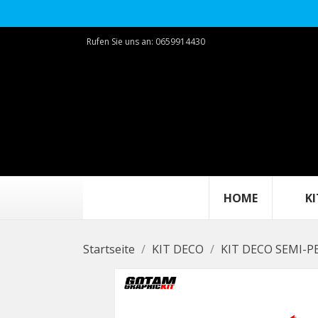
Rufen Sie uns an:
0659914430
HOME
KIT
Startseite
KIT DECO
KIT DECO SEMI-P