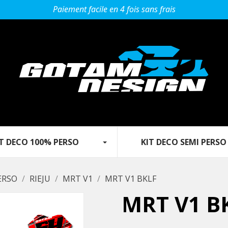
Paiement facile en 4 fois sans frais
 DECO 100% PERSO‎ ‎ ‎‎ ‎ ‎ ‎ ‎ ‎‎ ‎ ‎ ‎
KIT DECO SEMI PERSO
ERSO
RIEJU
MRT V1
MRT V1 BKLF
MRT V1 B