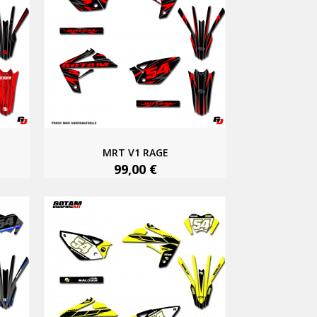
MRT V1 RAGE
99,00 €