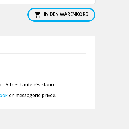
IN DEN WARENKORB

 UV très haute résistance.
ook
en messagerie privée.