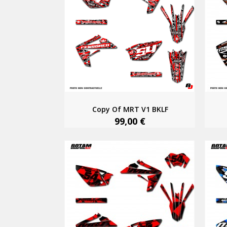
Copy Of MRT V1 BKLF
99,00 €