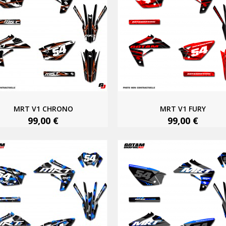
MRT V1 CHRONO
MRT V1 FURY
99,00 €
99,00 €