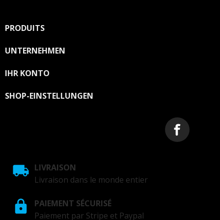
Unsere Kontaktinformationen finden Sie u. a. in der
Datenschutzerklärung.
PRODUITS

UNTERNEHMEN

IHR KONTO

SHOP-EINSTELLUNGEN
LIVRAISON
Livraison dans le monde entier
PAIEMENT SÉCURISÉ
Paiement par Stripe et Paypal