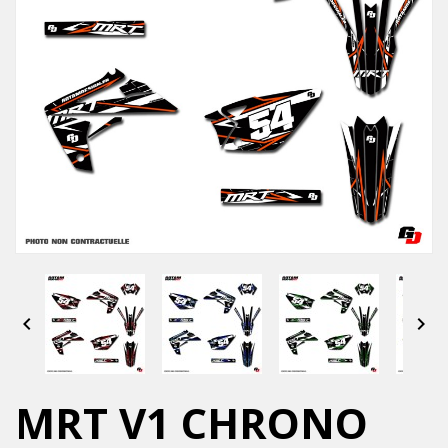


MRT V1 CHRONO