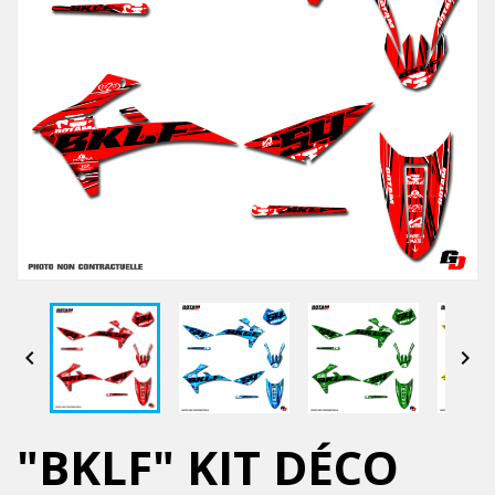


"BKLF" KIT DÉCO