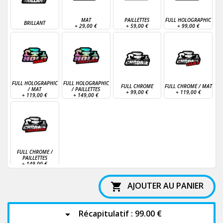
MAT
PAILLETTES
FULL HOLOGRAPHIC
BRILLANT
+
29,00 €
+
59,00 €
+
99,00 €
FULL HOLOGRAPHIC
FULL HOLOGRAPHIC
FULL CHROME
FULL CHROME / MAT
/ MAT
/ PAILLETTES
+
99,00 €
+
119,00 €
+
119,00 €
+
149,00 €
FULL CHROME /
PAILLETTES
+
149,00 €
AJOUTER AU PANIER

Récapitulatif :
99.00 €
arrow_drop_down