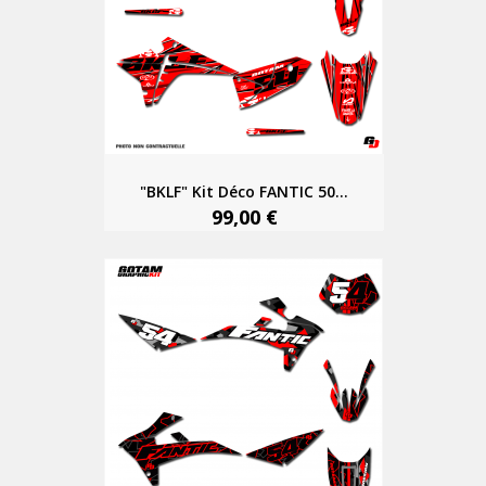
"BKLF" Kit Déco FANTIC 50...
99,00 €