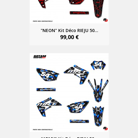
"NEON" Kit Déco RIEJU 50...
99,00 €