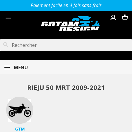
Paiement facile en 4 fois sans frais

search
MENU
RIEJU 50 MRT 2009-2021
GTM