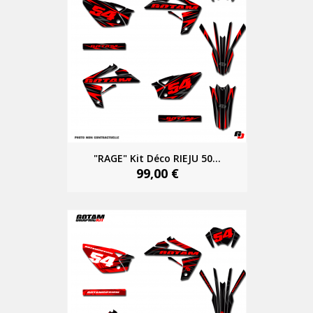
"RAGE" Kit Déco RIEJU 50...
99,00 €