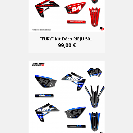
"FURY" Kit Déco RIEJU 50...
99,00 €