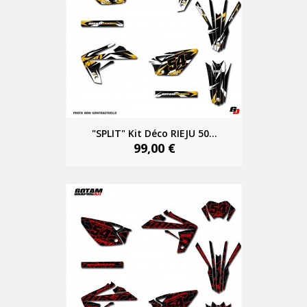
"SPLIT" Kit Déco RIEJU 50...
99,00 €