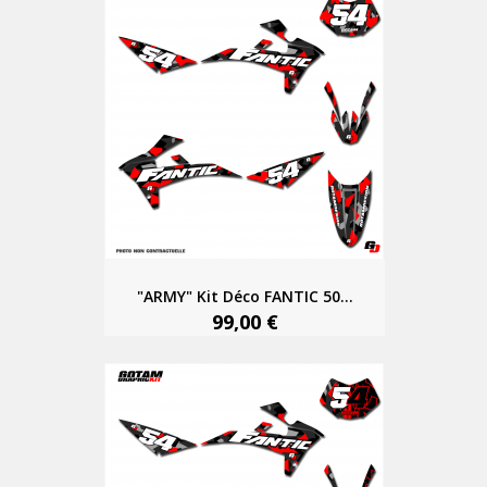
"ARMY" Kit Déco FANTIC 50...
99,00 €