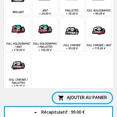
MAT
PAILLETTES
FULL HOLOGRAPHIC
BRILLANT
+
29,00 €
+
59,00 €
+
99,00 €
FULL HOLOGRAPHIC
FULL HOLOGRAPHIC
FULL CHROME
FULL CHROME / MAT
/ MAT
/ PAILLETTES
+
99,00 €
+
119,00 €
+
119,00 €
+
149,00 €
FULL CHROME /
PAILLETTES
+
149,00 €
AJOUTER AU PANIER

Récapitulatif :
99.00 €
arrow_drop_down