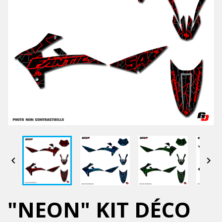


"NEON" KIT DÉCO