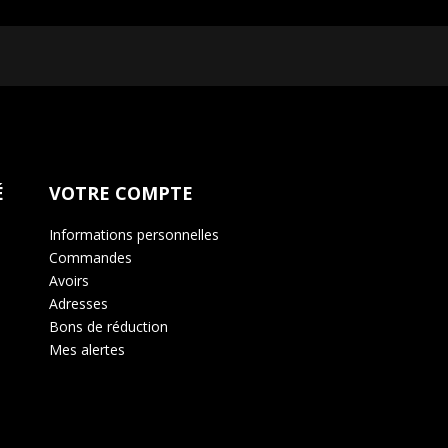
ent. Vous trouverez pour cela nos informations de contact da
É
VOTRE COMPTE
Informations personnelles
Commandes
Avoirs
Adresses
Bons de réduction
Mes alertes