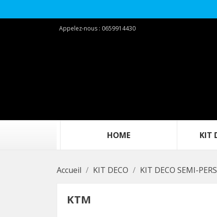
Appelez-nous :
0659914430
‎ ‎ ‎ ‎ ‎ ‎ ‎ ‎ ‎ ‎‎ ‎ ‎ ‎ ‎ ‎ ‎ ‎ ‎ ‎ ‎HOME‎ ‎ ‎ ‎ ‎ ‎ ‎ ‎ ‎ ‎ ‎ ‎ ‎ ‎ ‎ ‎ ‎ ‎ ‎ ‎
KIT DEC
Accueil
KIT DECO
KIT DECO SEMI-PER
KTM