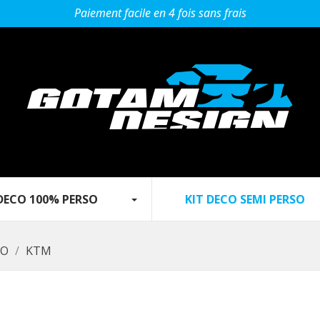
Paiement facile en 4 fois sans frais
O 100% PERSO‎ ‎ ‎‎ ‎ ‎ ‎ ‎ ‎‎ ‎ ‎ ‎
KIT DECO SEMI PERSO‎ ‎ ‎‎ ‎ ‎ ‎ ‎ ‎ ‎ ‎‎
SO
KTM