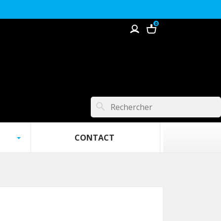
0
search
 ‎ ‎ ‎
‎ ‎ ‎ ‎‎ ‎ ‎ ‎ ‎ ‎ ‎ ‎ ‎ ‎ ‎ ‎ ‎ ‎ CONTACT‎ ‎ ‎ ‎ ‎ ‎ ‎ ‎ ‎ ‎ ‎ ‎ ‎ ‎ ‎‎ ‎ ‎‎ ‎‎ ‎