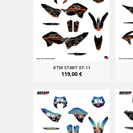
KTM START 07-11
119,00 €