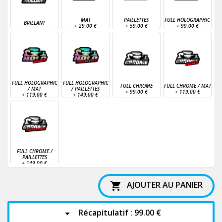
MAT
PAILLETTES
FULL HOLOGRAPHIC
BRILLANT
+
29,00 €
+
59,00 €
+
99,00 €
FULL HOLOGRAPHIC
FULL HOLOGRAPHIC
FULL CHROME
FULL CHROME / MAT
/ MAT
/ PAILLETTES
+
99,00 €
+
119,00 €
+
119,00 €
+
149,00 €
FULL CHROME /
PAILLETTES
+
149,00 €
AJOUTER AU PANIER

Récapitulatif :
99.00 €
arrow_drop_down