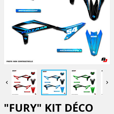


"FURY" KIT DÉCO