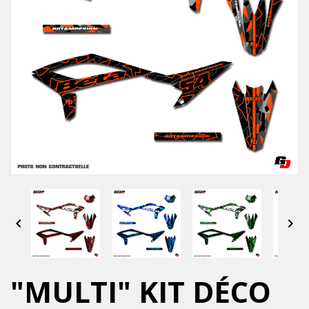


"MULTI" KIT DÉCO