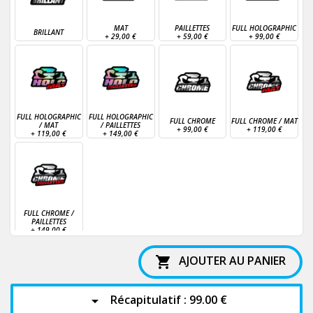
MAT
PAILLETTES
FULL HOLOGRAPHIC
BRILLANT
+
29,00 €
+
59,00 €
+
99,00 €
FULL HOLOGRAPHIC
FULL HOLOGRAPHIC
FULL CHROME
FULL CHROME / MAT
/ MAT
/ PAILLETTES
+
99,00 €
+
119,00 €
+
119,00 €
+
149,00 €
FULL CHROME /
PAILLETTES
+
149,00 €
AJOUTER AU PANIER

Récapitulatif :
99.00 €
arrow_drop_down