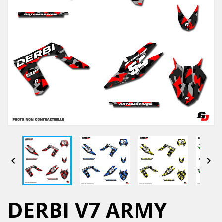


DERBI V7 ARMY