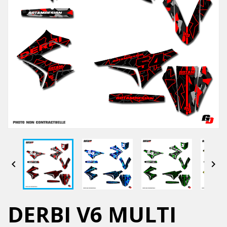


DERBI V6 MULTI