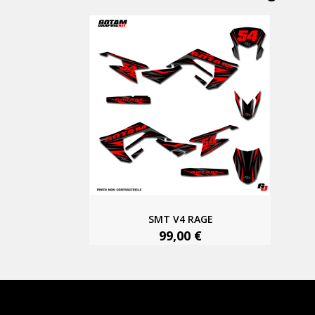
SMT V4 RAGE
99,00 €