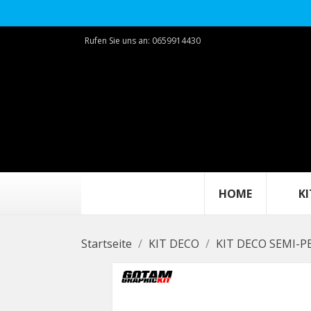
Rufen Sie uns an:
0659914430
HOME
KIT
Startseite
KIT DECO
KIT DECO SEMI-P