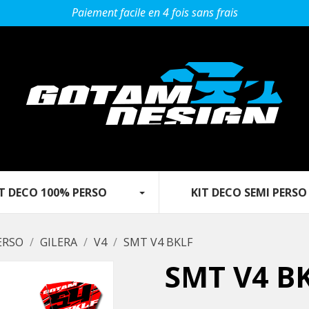
Paiement facile en 4 fois sans frais
 DECO 100% PERSO‎ ‎ ‎‎ ‎ ‎ ‎ ‎ ‎‎ ‎ ‎ ‎
KIT DECO SEMI PERSO
ERSO
GILERA
V4
SMT V4 BKLF
SMT V4 B