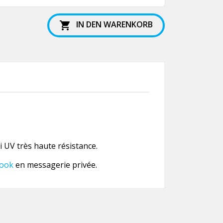
IN DEN WARENKORB

 UV très haute résistance.
ook
en messagerie privée.