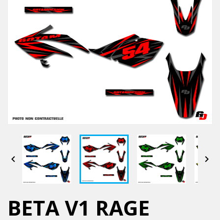


BETA V1 RAGE