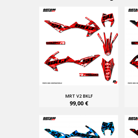
MRT V2 BKLF
99,00 €