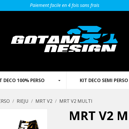
Paiement facile en 4 fois sans frais
 DECO 100% PERSO‎ ‎ ‎‎ ‎ ‎ ‎ ‎ ‎‎ ‎ ‎ ‎
KIT DECO SEMI PERSO
ERSO
RIEJU
MRT V2
MRT V2 MULTI
MRT V2 M