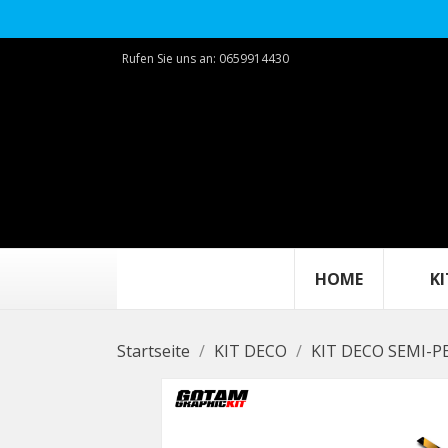
Rufen Sie uns an:
0659914430
HOME
KIT
Startseite
KIT DECO
KIT DECO SEMI-P