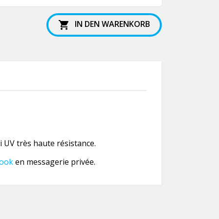
IN DEN WARENKORB

 UV très haute résistance.
ook
en messagerie privée.