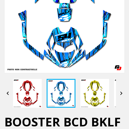


BOOSTER BCD BKLF