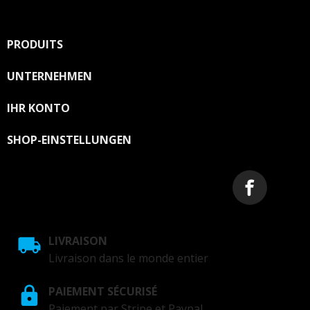
Unsere Kontaktinformationen finden Sie u. a. in der
Datenschutzerklärung.
PRODUITS

UNTERNEHMEN

IHR KONTO

SHOP-EINSTELLUNGEN
LIVRAISON
Livraison dans le monde entier
PAIEMENT SÉCURISÉ
Paiement par Stripe et Paypal