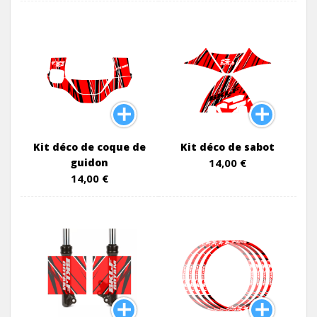
Kit déco de coque de
Kit déco de sabot
guidon
14,00 €
14,00 €