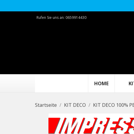
Rufen Sie uns an:
0659914430
HOME
KIT
Startseite
KIT DECO
KIT DECO 100% P