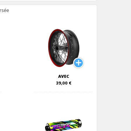
rsée
AVEC
39,00 €