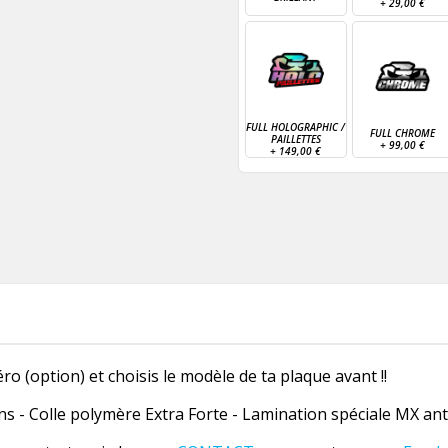
+
29,00 €
FULL HOLOGRAPHIC /
FULL CHROME
PAILLETTES
+
99,00 €
+
149,00 €
o (option) et choisis le modèle de ta plaque avant !!
 - Colle polymère Extra Forte - Lamination spéciale MX anti