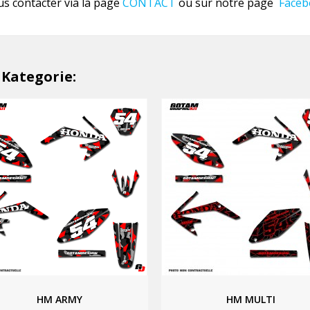
us contacter via la page
CONTACT
ou sur notre page
Faceb
 Kategorie:
HM ARMY
HM MULTI