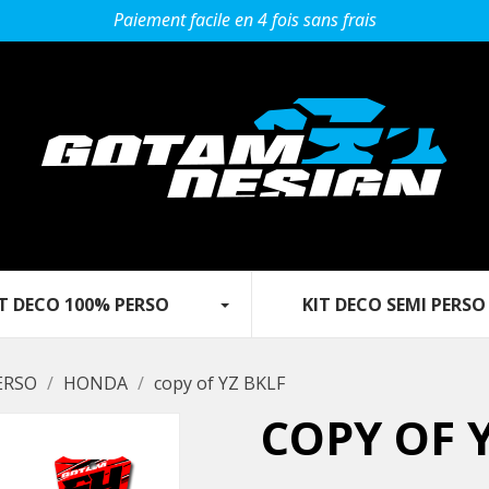
Paiement facile en 4 fois sans frais
 DECO 100% PERSO‎ ‎ ‎‎ ‎ ‎ ‎ ‎ ‎‎ ‎ ‎ ‎
KIT DECO SEMI PERSO
ERSO
HONDA
copy of YZ BKLF
COPY OF 