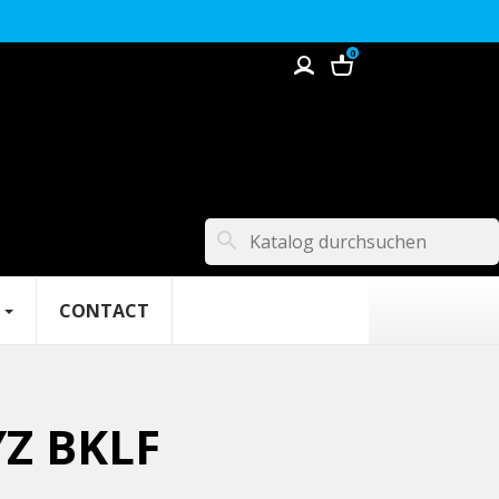
0
search
CONTACT
YZ BKLF