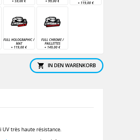
+
59,00 €
+
99,00 €
+
119,00 €
FULL HOLOGRAPHIC /
FULL CHROME /
MAT
PAILLETTES
+
119,00 €
+
149,00 €
IN DEN WARENKORB

 UV très haute résistance.