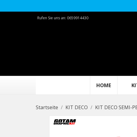
Rufen Sie uns an:
0659914430
HOME
KIT
Startseite
KIT DECO
KIT DECO SEMI-P