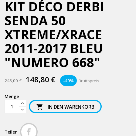
KIT DÉCO DERBI
SENDA 50
XTREME/XRACE
2011-2017 BLEU
"NUMERO 668"
148,80 €
248,00 €
-40%
Bruttopreis
Menge

IN DEN WARENKORB
Teilen