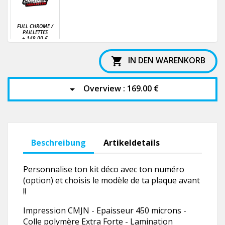
FULL CHROME /
PAILLETTES
+
149,00 €
IN DEN WARENKORB

Overview :
169.00 €
arrow_drop_down
Beschreibung
Artikeldetails
Personnalise ton kit déco avec ton numéro
(option) et choisis le modèle de ta plaque avant
!!
Impression CMJN - Epaisseur 450 microns -
Colle polymère Extra Forte - Lamination