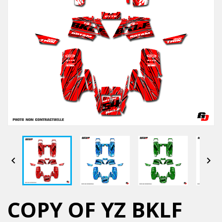


COPY OF YZ BKLF