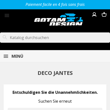
Paiement facile en 4 fois sans frais

search
MENÜ
DECO JANTES
Entschuldigen Sie die Unannehmlichkeiten.
Suchen Sie erneut