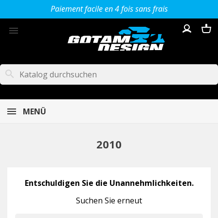
Paiement facile en 4 fois sans frais

search
MENÜ
2010
Entschuldigen Sie die Unannehmlichkeiten.
Suchen Sie erneut