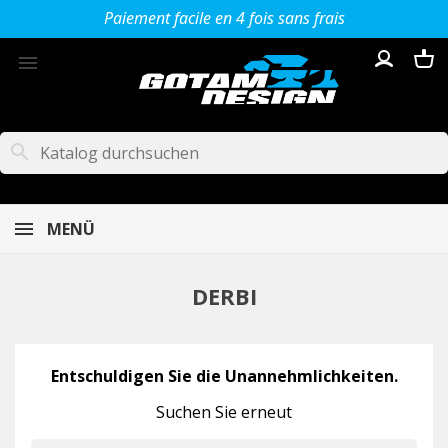
Paiement facile en 4 fois sans frais

search
MENÜ
DERBI
Entschuldigen Sie die Unannehmlichkeiten.
Suchen Sie erneut