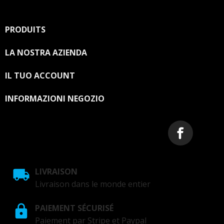
scopo, cerca le info di contatto nelle note legali.
PRODUITS

LA NOSTRA AZIENDA

IL TUO ACCOUNT

INFORMAZIONI NEGOZIO
LIVRAISON
Livraison dans le monde entier
PAIEMENT SÉCURISÉ
Paiement par Stripe et Paypal