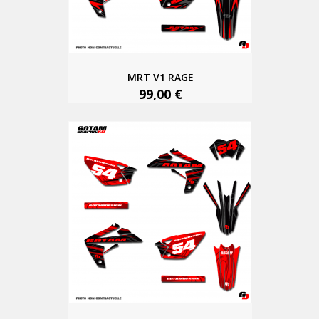
MRT V1 RAGE
99,00 €