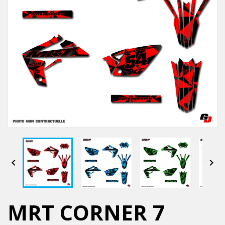


MRT CORNER 7