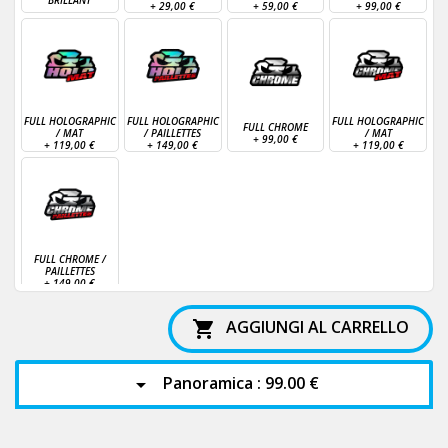
+
29,00 €
+
59,00 €
+
99,00 €
FULL HOLOGRAPHIC
FULL HOLOGRAPHIC
FULL HOLOGRAPHIC
FULL CHROME
/ MAT
/ PAILLETTES
/ MAT
+
99,00 €
+
119,00 €
+
149,00 €
+
119,00 €
FULL CHROME /
PAILLETTES
+
149,00 €
AGGIUNGI AL CARRELLO

Panoramica :
99.00 €
arrow_drop_down