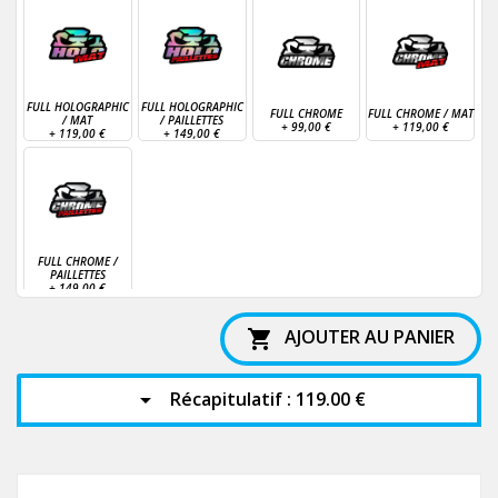
FULL HOLOGRAPHIC
FULL HOLOGRAPHIC
FULL CHROME
FULL CHROME / MAT
/ MAT
/ PAILLETTES
+
99,00 €
+
119,00 €
+
119,00 €
+
149,00 €
FULL CHROME /
PAILLETTES
+
149,00 €
AJOUTER AU PANIER

Récapitulatif :
119.00 €
arrow_drop_down