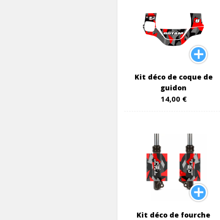
Kit déco de coque de
guidon
14,00 €
Kit déco de fourche