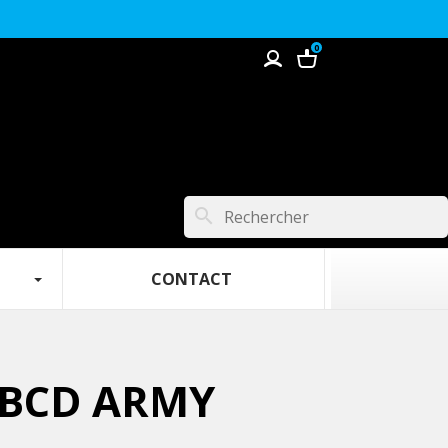
0
search
 ‎ ‎ ‎
‎ ‎ ‎ ‎‎ ‎ ‎ ‎ ‎ ‎ ‎ ‎ ‎ ‎ ‎ ‎ ‎ ‎ CONTACT‎ ‎ ‎ ‎ ‎ ‎ ‎ ‎ ‎ ‎ ‎ ‎ ‎ ‎ ‎‎ ‎ ‎‎ ‎‎ ‎
 BCD ARMY