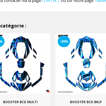
us contacter via la page
CONTACT
ou sur notre page
Faceb
catégorie :
0%
-20%
BOOSTER BCD MULTI
BOOSTER BCD BKLF