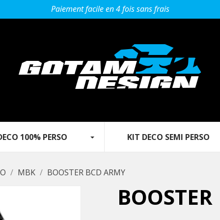
Paiement facile en 4 fois sans frais
O 100% PERSO‎ ‎ ‎‎ ‎ ‎ ‎ ‎ ‎‎ ‎ ‎ ‎
KIT DECO SEMI PERSO‎ ‎ ‎‎ ‎ ‎ ‎ ‎ ‎ ‎ ‎‎
SO
MBK
BOOSTER BCD ARMY
BOOSTER