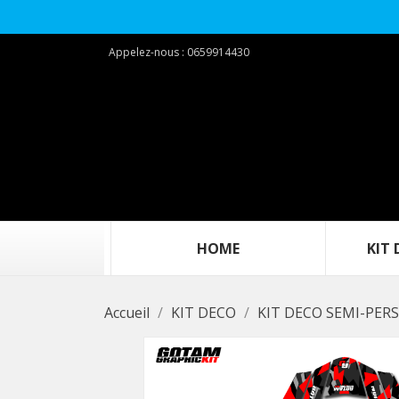
Appelez-nous :
0659914430
‎ ‎ ‎ ‎ ‎ ‎ ‎ ‎ ‎ ‎‎ ‎ ‎ ‎ ‎ ‎ ‎ ‎ ‎ ‎ ‎HOME‎ ‎ ‎ ‎ ‎ ‎ ‎ ‎ ‎ ‎ ‎ ‎ ‎ ‎ ‎ ‎ ‎ ‎ ‎ ‎
KIT DEC
Accueil
KIT DECO
KIT DECO SEMI-PER