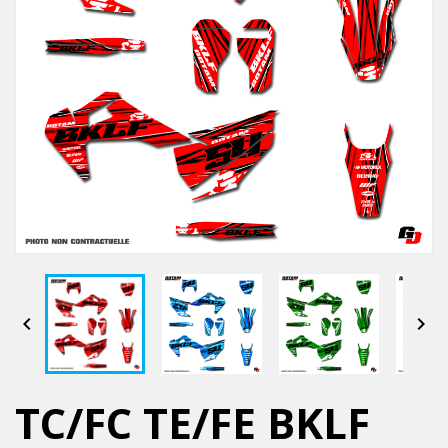


TC/FC TE/FE BKLF