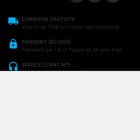
LIVRAISON GRATUITE
à partir de 150€ en France métropolitaine
PAIEMENT SÉCURISÉ
Paiement par CB et Paypal en 4X sans frais
SERVICE CLIENT N°1
Meilleur service client 2025
GOTAM Design Shop - Since 2017