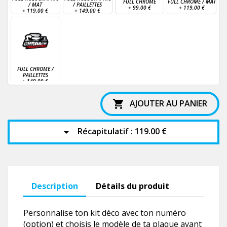
FULL CHROME
FULL CHROME / MAT
/ MAT
/ PAILLETTES
+
99,00 €
+
119,00 €
+
119,00 €
+
149,00 €
FULL CHROME /
PAILLETTES
+
149,00 €
AJOUTER AU PANIER

Récapitulatif :
119.00 €
arrow_drop_down
Description
Détails du produit
Personnalise ton kit déco avec ton numéro
(option) et choisis le modèle de ta plaque avant