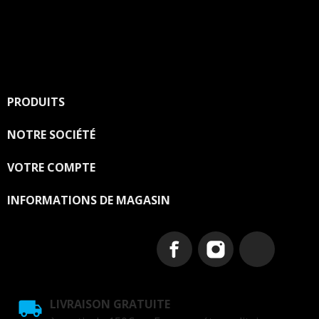
Vous pouvez vous désinscrire à tout moment. Vous
trouverez pour cela nos informations de contact dans
les conditions d'utilisation du site.
PRODUITS

NOTRE SOCIÉTÉ

VOTRE COMPTE

INFORMATIONS DE MAGASIN
LIVRAISON GRATUITE