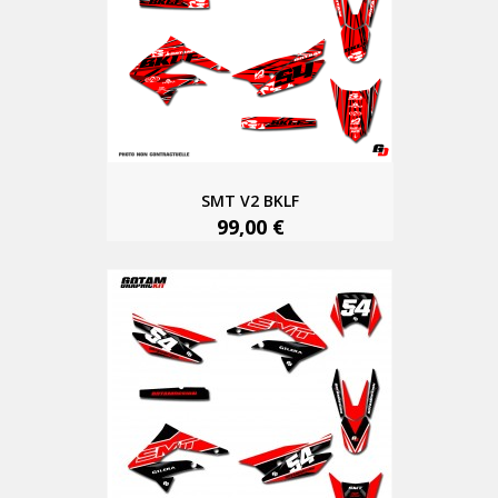
SMT V2 BKLF
99,00 €