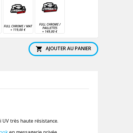
FULL CHROME /
FULL CHROME / MAT
PAILLETTES
+
119,00 €
+
149,00 €
AJOUTER AU PANIER

 UV très haute résistance.
ook
en messagerie privée.