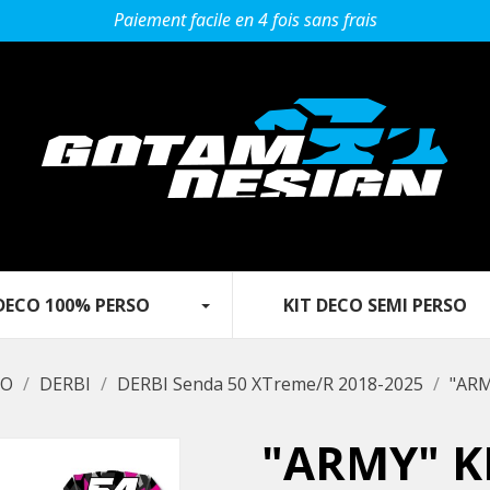
Paiement facile en 4 fois sans frais
O 100% PERSO‎ ‎ ‎‎ ‎ ‎ ‎ ‎ ‎‎ ‎ ‎ ‎
KIT DECO SEMI PERSO‎ ‎ ‎‎ ‎ ‎ ‎ ‎ ‎ ‎ ‎‎
SO
DERBI
DERBI Senda 50 XTreme/R 2018-2025
"ARM
"ARMY" K