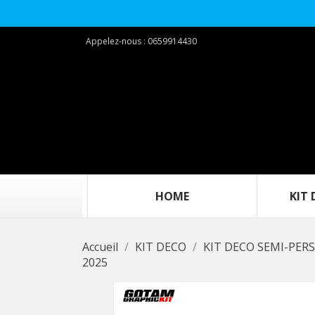
Appelez-nous :
0659914430
‎ ‎ ‎ ‎ ‎ ‎ ‎ ‎ ‎ ‎‎ ‎ ‎ ‎ ‎ ‎ ‎ ‎ ‎ ‎ ‎HOME‎ ‎ ‎ ‎ ‎ ‎ ‎ ‎ ‎ ‎ ‎ ‎ ‎ ‎ ‎ ‎ ‎ ‎ ‎ ‎
KIT DEC
Accueil
KIT DECO
KIT DECO SEMI-PER
2025