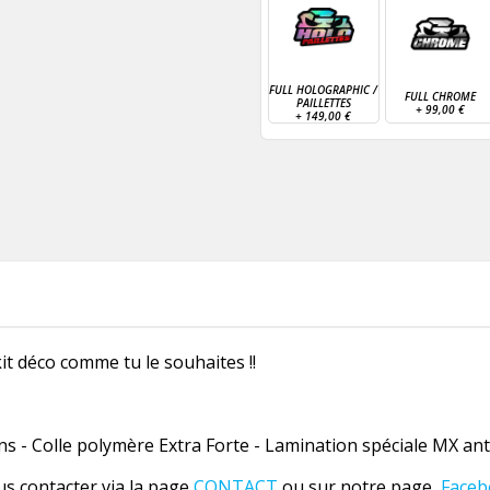
FULL HOLOGRAPHIC /
FULL CHROME
PAILLETTES
+
99,00 €
+
149,00 €
it déco comme tu le souhaites !!
 - Colle polymère Extra Forte - Lamination spéciale MX anti
us contacter via la page
CONTACT
ou sur notre page
Faceb