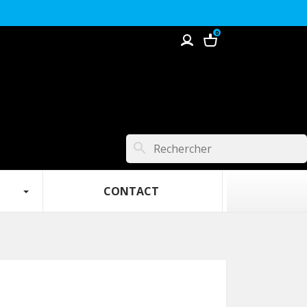
0
search
 ‎ ‎ ‎
‎ ‎ ‎ ‎‎ ‎ ‎ ‎ ‎ ‎ ‎ ‎ ‎ ‎ ‎ ‎ ‎ ‎ CONTACT‎ ‎ ‎ ‎ ‎ ‎ ‎ ‎ ‎ ‎ ‎ ‎ ‎ ‎ ‎‎ ‎ ‎‎ ‎‎ ‎