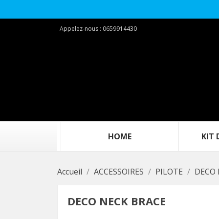
Appelez-nous :
0659914430
‎ ‎ ‎ ‎ ‎ ‎ ‎ ‎ ‎ ‎‎ ‎ ‎ ‎ ‎ ‎ ‎ ‎ ‎ ‎ ‎HOME‎ ‎ ‎ ‎ ‎ ‎ ‎ ‎ ‎ ‎ ‎ ‎ ‎ ‎ ‎ ‎ ‎ ‎ ‎ ‎
KIT DEC
Accueil
ACCESSOIRES
PILOTE
DECO 
DECO NECK BRACE