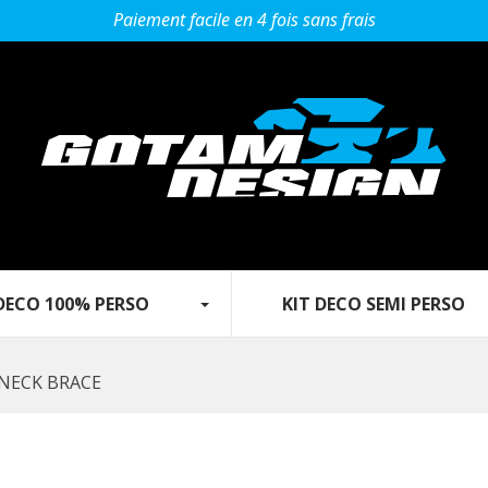
Paiement facile en 4 fois sans frais
O 100% PERSO‎ ‎ ‎‎ ‎ ‎ ‎ ‎ ‎‎ ‎ ‎ ‎
KIT DECO SEMI PERSO‎ ‎ ‎‎ ‎ ‎ ‎ ‎ ‎ ‎ ‎‎
NECK BRACE