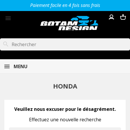
Paiement facile en 4 fois sans frais

search
MENU
HONDA
Veuillez nous excuser pour le désagrément.
Effectuez une nouvelle recherche