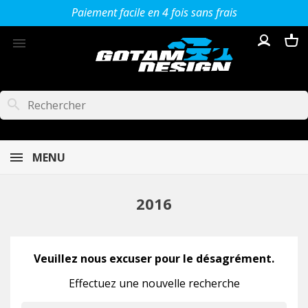
Paiement facile en 4 fois sans frais

search
MENU
2016
Veuillez nous excuser pour le désagrément.
Effectuez une nouvelle recherche