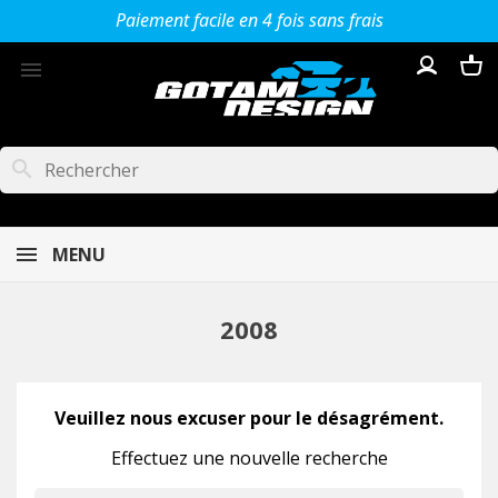
Paiement facile en 4 fois sans frais

search
MENU
2008
Veuillez nous excuser pour le désagrément.
Effectuez une nouvelle recherche