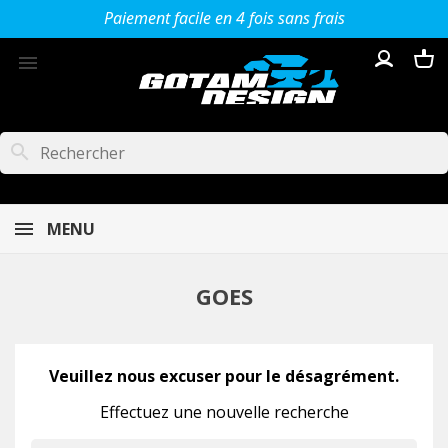
Paiement facile en 4 fois sans frais

search
MENU
GOES
Veuillez nous excuser pour le désagrément.
Effectuez une nouvelle recherche