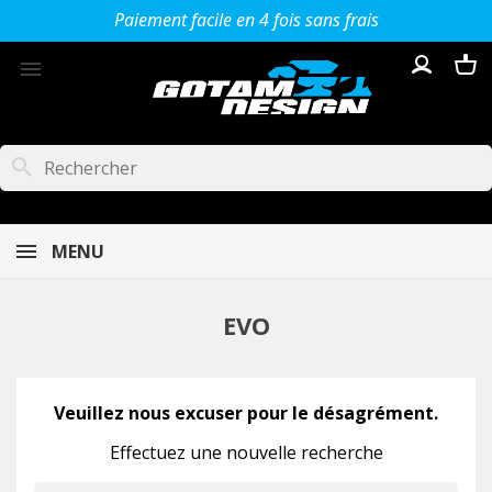
Paiement facile en 4 fois sans frais

search
MENU
EVO
Veuillez nous excuser pour le désagrément.
Effectuez une nouvelle recherche