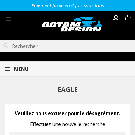
Paiement facile en 4 fois sans frais

search
MENU
EAGLE
Veuillez nous excuser pour le désagrément.
Effectuez une nouvelle recherche