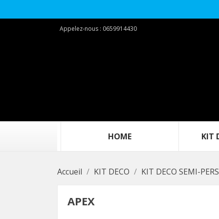
Appelez-nous :
0659914430
‎ ‎ ‎ ‎ ‎ ‎ ‎ ‎ ‎ ‎‎ ‎ ‎ ‎ ‎ ‎ ‎ ‎ ‎ ‎ ‎HOME‎ ‎ ‎ ‎ ‎ ‎ ‎ ‎ ‎ ‎ ‎ ‎ ‎ ‎ ‎ ‎ ‎ ‎ ‎ ‎
KIT DEC
Accueil
KIT DECO
KIT DECO SEMI-PER
APEX