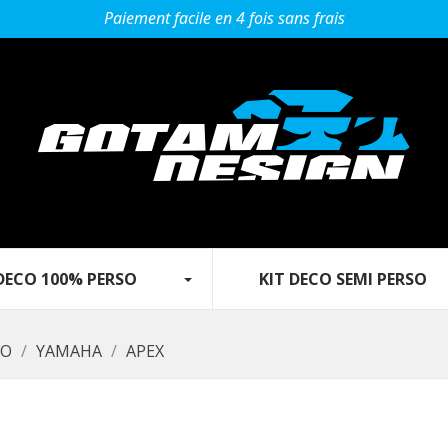
Paiement facile en 4 fois sans frais
O 100% PERSO‎ ‎ ‎‎ ‎ ‎ ‎ ‎ ‎‎ ‎ ‎ ‎
KIT DECO SEMI PERSO‎ ‎ ‎‎ ‎ ‎ ‎ ‎ ‎ ‎ ‎‎
SO
YAMAHA
APEX