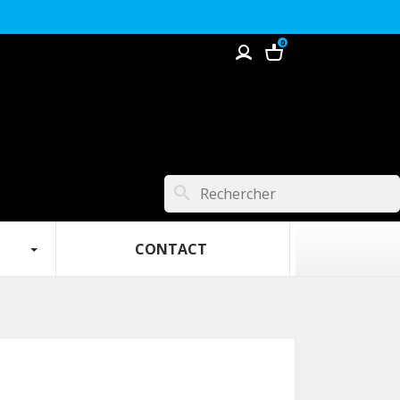
0
search
 ‎ ‎ ‎
‎ ‎ ‎ ‎‎ ‎ ‎ ‎ ‎ ‎ ‎ ‎ ‎ ‎ ‎ ‎ ‎ ‎ CONTACT‎ ‎ ‎ ‎ ‎ ‎ ‎ ‎ ‎ ‎ ‎ ‎ ‎ ‎ ‎‎ ‎ ‎‎ ‎‎ ‎