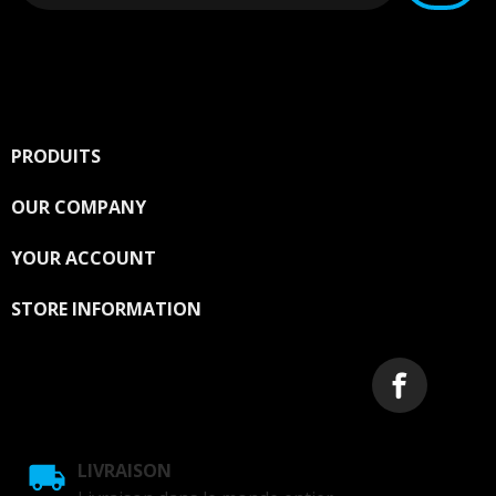
You may unsubscribe at any moment. For that purpose,
please find our contact info in the legal notice.
PRODUITS

OUR COMPANY

YOUR ACCOUNT

STORE INFORMATION
LIVRAISON