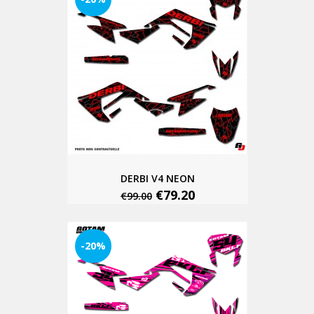
DERBI V4 NEON
€79.20
€99.00
-20%