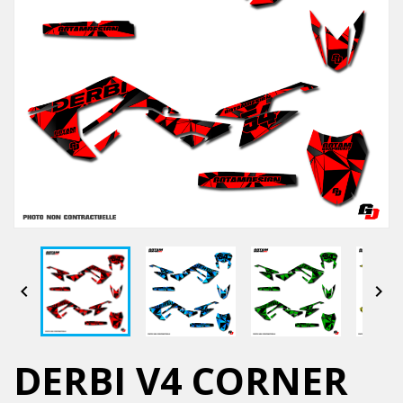


DERBI V4 CORNER