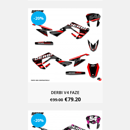
-20%
DERBI V4 FAZE
€79.20
€99.00
-20%