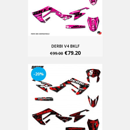
DERBI V4 BKLF
€79.20
€99.00
-20%