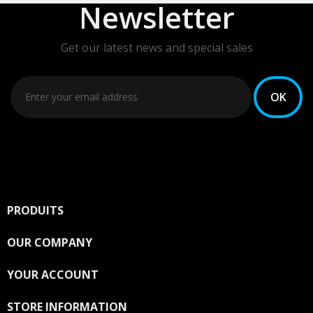
Newsletter
Get our latest news and special sales
You may unsubscribe at any moment. For that purpose,
please find our contact info in the legal notice.
PRODUITS

OUR COMPANY

YOUR ACCOUNT

STORE INFORMATION