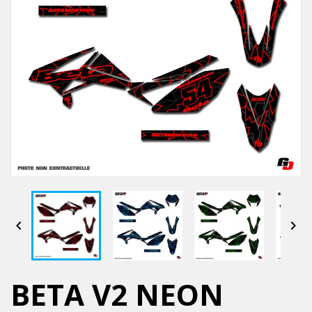


BETA V2 NEON