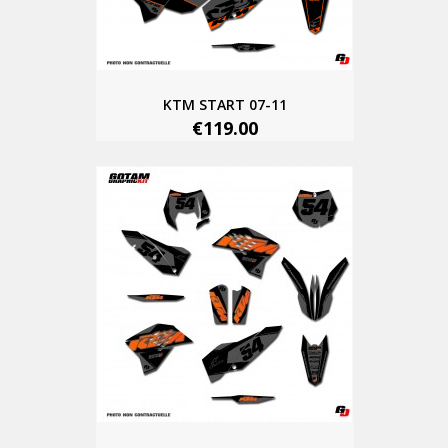
KTM START 07-11
€119.00