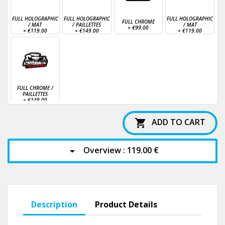
FULL HOLOGRAPHIC
FULL HOLOGRAPHIC
FULL HOLOGRAPHIC
FULL CHROME
/ MAT
/ PAILLETTES
/ MAT
+
€99.00
+
€119.00
+
€149.00
+
€119.00
FULL CHROME /
PAILLETTES
+
€149.00
ADD TO CART

Overview :
119.00 €
arrow_drop_down
Description
Product Details