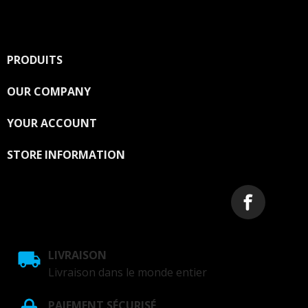
You may unsubscribe at any moment. For that purpose,
please find our contact info in the legal notice.
PRODUITS

OUR COMPANY

YOUR ACCOUNT

STORE INFORMATION
LIVRAISON
Livraison dans le monde entier
PAIEMENT SÉCURISÉ