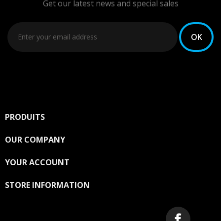
Get our latest news and special sales
You may unsubscribe at any moment. For that purpose,
please find our contact info in the legal notice.
PRODUITS

OUR COMPANY

YOUR ACCOUNT

STORE INFORMATION