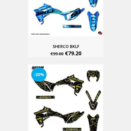
SHERCO BKLF
€79.20
€99.00
-20%