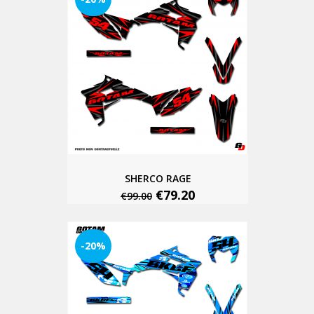
SHERCO RAGE
€79.20
€99.00
-20%