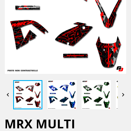


MRX MULTI