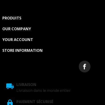
You may unsubscribe at any moment. For that purpose,
please find our contact info in the legal notice.
PRODUITS

OUR COMPANY

YOUR ACCOUNT

STORE INFORMATION
LIVRAISON
Livraison dans le monde entier
PAIEMENT SÉCURISÉ