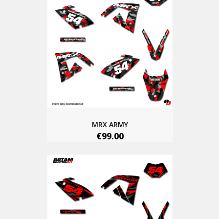
MRX ARMY
€99.00