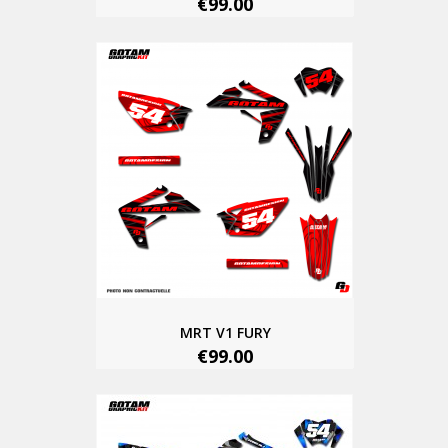
€99.00
MRT V1 FURY
€99.00