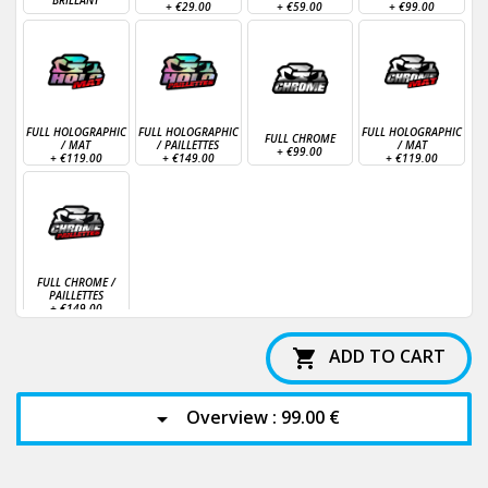
+
€29.00
+
€59.00
+
€99.00
FULL HOLOGRAPHIC
FULL HOLOGRAPHIC
FULL HOLOGRAPHIC
FULL CHROME
/ MAT
/ PAILLETTES
/ MAT
+
€99.00
+
€119.00
+
€149.00
+
€119.00
FULL CHROME /
PAILLETTES
+
€149.00
ADD TO CART

Overview :
99.00 €
arrow_drop_down