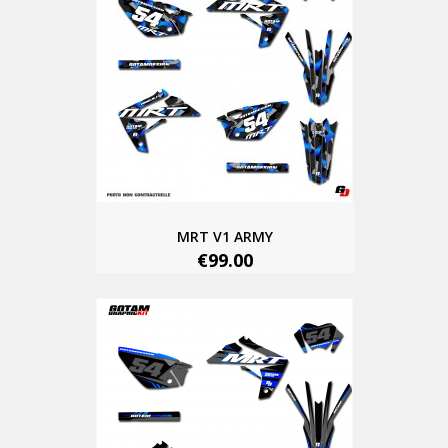
MRT V1 ARMY
€99.00