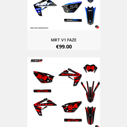
MRT V1 FAZE
€99.00