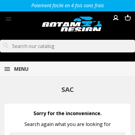
Paiement facile en 4 fois sans frais

search
MENU
SAC
Sorry for the inconvenience.
Search again what you are looking for