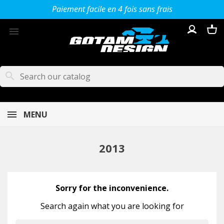
Paiement facile en 4 fois sans frais

search
MENU
2013
Sorry for the inconvenience.
Search again what you are looking for