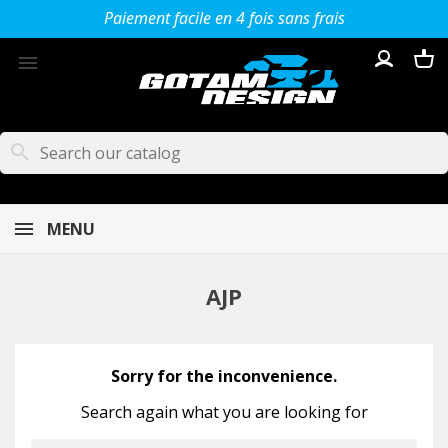
Paiement facile en 4 fois sans frais

search
MENU
AJP
Sorry for the inconvenience.
Search again what you are looking for